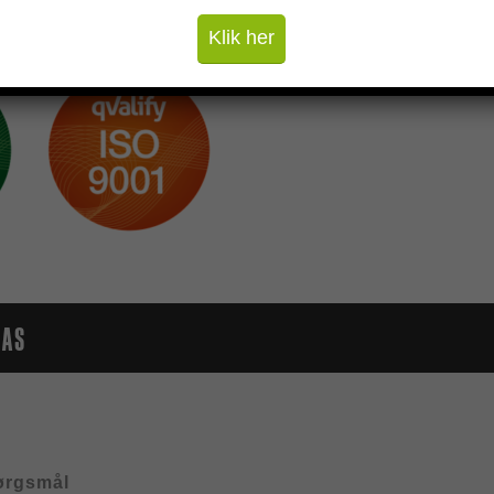
e forurening.
Klik her
LAS
ørgsmål