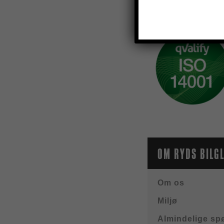
og derved forebygg
OM RYDS BILG
Om os
Miljø
Almindelige sp