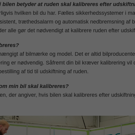
i bilen betyder at ruden skal kalibreres efter udskift
igvis hvilken bil du har. Fælles sikkerhedssystemer i ma
istent, træthedsalarm og automatisk nedbremsning af bil
der alle gør det nødvendigt at kalibrere ruden efter udskif
ibreres?
fhængigt af bilmærke og model. Det er altid bilproducent
ring er nødvendig. Såfremt din bil kræver kalibrering vil 
stilling af tid til udskiftning af ruden.
om min bil skal kalibreres?
n, der angiver, hvis bilen skal kalibreres efter udskiftnin