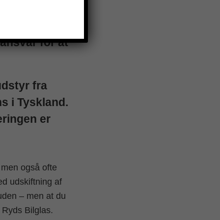
ansvar for at
dstyr fra
s i Tyskland.
eringen er
, men også ofte
d udskiftning af
rruden – men at du
s Ryds Bilglas.