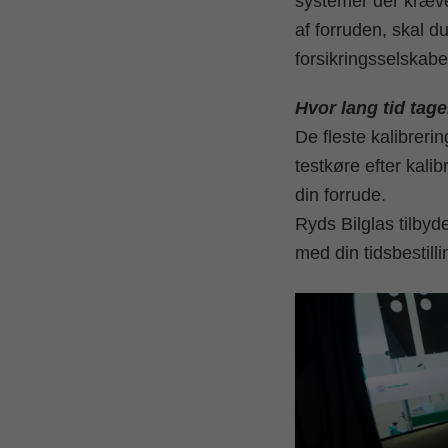
systemer der kræver 
af forruden, skal d
forsikringsselskabe
Hvor lang tid tage
De fleste kalibreri
testkøre efter kalib
din forrude.
Ryds Bilglas tilbyde
med din tidsbestill