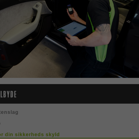
ILBYDE
tenslag
e
or din sikkerheds skyld