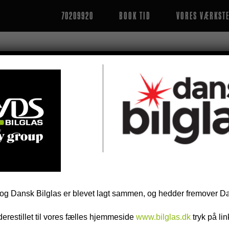
70209920
BOOK TID
VORES VÆRKST
ERING – FOR DIN SIKKERHED
og Dansk Bilglas er blevet lagt sammen, og hedder fremover Da
iderestillet til vores fælles hjemmeside
www.bilglas.dk
tryk på li