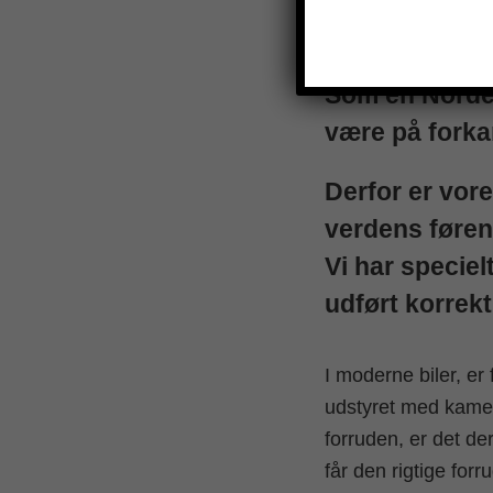
Som én Norden
være på forkan
Derfor er vor
verdens føren
Vi har speciel
udført korrekt 
I moderne biler, er
udstyret med kamera
forruden, er det der
får den rigtige forr