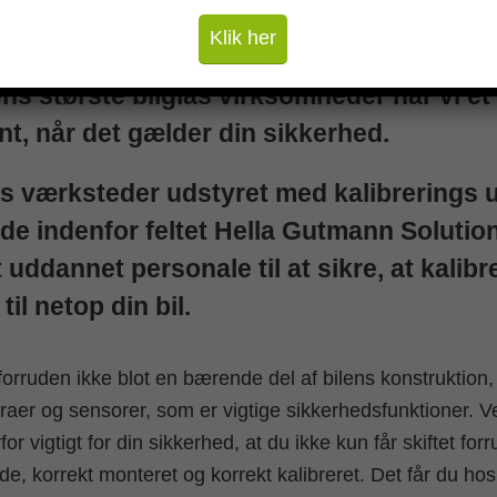
Klik her
s største bilglas virksomheder har vi et 
t, når det gælder din sikkerhed.
es værksteder udstyret med kalibrerings u
de indenfor feltet Hella Gutmann Solution
t uddannet personale til at sikre, at kalibr
til netop din bil.
 forruden ikke blot en bærende del af bilens konstruktion
er og sensorer, som er vigtige sikkerhedsfunktioner. Ve
for vigtigt for din sikkerhed, at du ikke kun får skiftet fo
ude, korrekt monteret og korrekt kalibreret. Det får du ho