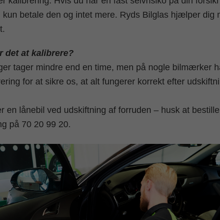
kalibrering. Hvis du har en fast selvrisiko på din forsikr
u kun betale den og intet mere. Ryds Bilglas hjælper dig m
t.
r det at kalibrere?
nger tager mindre end en time, men på nogle bilmærker har
rering for at sikre os, at alt fungerer korrekt efter udskiftn
r en lånebil ved udskiftning af forruden – husk at bestille
ing på 70 20 99 20.