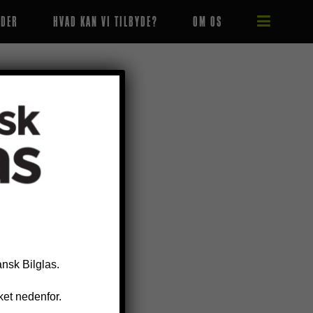
EDER
HVAD KAN VI TILBYDE?
OM OS
S SKYLD
nsk Bilglas.
nket nedenfor.