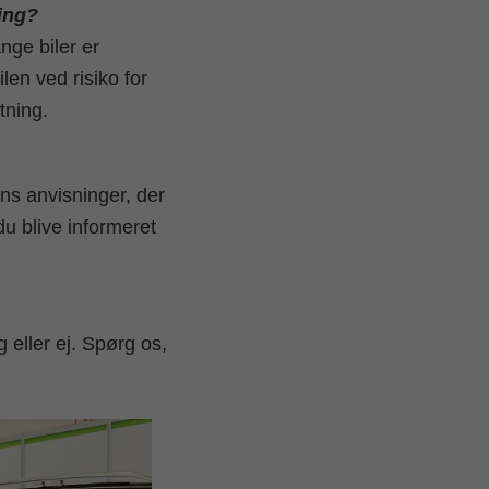
ning?
nge biler er
en ved risiko for
tning.
ens anvisninger, der
du blive informeret
g eller ej. Spørg os,